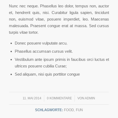
Nunc nec neque. Phasellus leo dolor, tempus non, auctor
et, hendrerit quis, nisi. Curabitur ligula sapien, tincidunt
non, euismod vitae, posuere imperdiet, leo. Maecenas
malesuada. Praesent congue erat at massa. Sed cursus
turpis vitae tortor.
Donec posuere vulputate arcu.
Phasellus accumsan cursus velit.
Vestibulum ante ipsum primis in faucibus orci luctus et
ultrices posuere cubilia Curae;
Sed aliquam, nisi quis porttitor congue
11. MAI 2014
/
0 KOMMENTARE
/
VON
ADMIN
SCHLAGWORTE:
FOOD
,
FUN