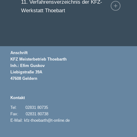
11. Verfahrensverzeichnis der KFZ-
Werkstatt Thoebart
Anschrift
KFZ Meisterbetrieb Thoebarth
Inh.: Efim Guskov
Liebigstraße 39A
47608 Geldern
Kontakt
Tel: 02831 80735
Fax: 02831 80738
E-Mail: kfz-thoebarth@t-online.de